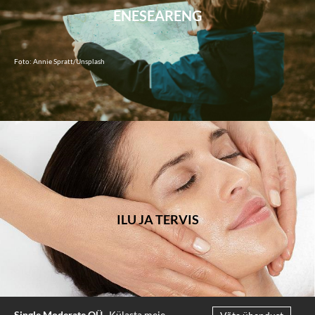
ENESEARENG
Foto: Annie Spratt/Unsplash
ILU JA TERVIS
Single Moderate OÜ.
Külasta meie