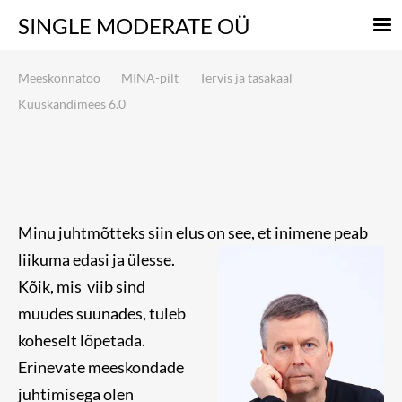
SINGLE
MODERATE OÜ
Meeskonnatöö
MINA-pilt
Tervis ja tasakaal
Kuuskandimees 6.0
Minu juhtmõtteks siin elus on see, et inimene peab
liikuma edasi ja ülesse.
Kõik, mis viib sind
muudes suunades, tuleb
koheselt lõpetada.
Erinevate meeskondade
juhtimisega olen