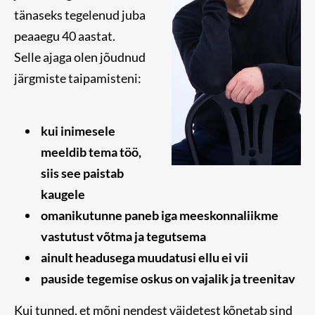
tänaseks tegelenud juba
peaaegu 40 aastat.
Selle ajaga olen jõudnud
järgmiste taipamisteni:
kui inimesele
meeldib tema töö,
siis see paistab
kaugele
omanikutunne paneb iga meeskonnaliikme
vastutust võtma ja tegutsema
ainult headusega muudatusi ellu ei vii
pauside tegemise oskus on vajalik ja treenitav
Kui tunned, et mõni nendest väidetest kõnetab sind