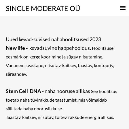
SINGLE
MODERATE OÜ
Uued kevad-suvised nahahoolitsused 2023
New life -
kevadsuvine happehooldus
.
Hoolitsuse
eesmärk on kerge koorimine ja sügav niisutamine.
Vananemisvastane, niisutav, kaitsev, taastav, kontuuriv,
säraandev.
Stem Cell DNA
- naha nooruse allikas
See hoolitsus
toetab naha tüvirakkude taastumist, mis võimaldab
säilitada naha nooruslikkuse.
Taastav, kaitsev, niisutav, toitev, rakkude energia allikas.