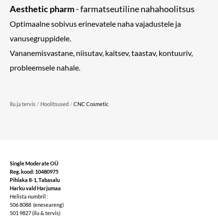
Aesthetic pharm
- farmatseutiline nahahoolitsus
Optimaalne sobivus erinevatele naha vajadustele ja
vanusegruppidele.
Vananemisvastane, niisutav, kaitsev, taastav, kontuuriv,
probleemsele nahale.
/
/
Ilu ja tervis
Hoolitsused
CNC Cosmetic
Single Moderate OÜ
Reg. kood: 10480975
Pihlaka 8-1, Tabasalu
Harku vald Harjumaa
Helista numbril :
506 8088
(eneseareng)
501 9827 (ilu & tervis)