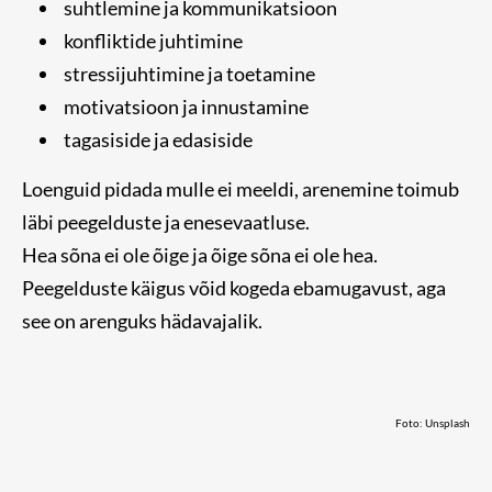
suhtlemine ja kommunikatsioon
konfliktide juhtimine
stressijuhtimine ja toetamine
motivatsioon ja innustamine
tagasiside ja edasiside
Loenguid pidada mulle ei meeldi, arenemine toimub
läbi peegelduste ja enesevaatluse.
Hea sõna ei ole õige ja õige sõna ei ole hea.
Peegelduste käigus võid kogeda ebamugavust, aga
see on arenguks hädavajalik.
Foto: Unsplash