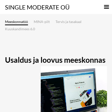
SINGLE
MODERATE OÜ
Meeskonnatöö
MINA-pilt
Tervis ja tasakaal
Kuuskandimees 6.0
Usaldus ja loovus meeskonnas