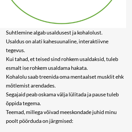
Suhtlemine algab usaldusest ja kohalolust.
Usaldus on alati kahesuunaline, interaktiivne
tegevus.
Kui tahad, et teised sind rohkem usaldaksid, tuleb
esmalt ise rohkem usaldama hakata.
Kohalolu saab treenida oma mentaalset musklit ehk
mõtlemist arendades.
Segajaid peab oskama välja lülitada ja pause tuleb
õppida tegema.
Teemad, millega võivad meeskondade juhid minu
poolt pöörduda on järgmised: